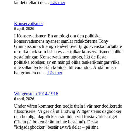
:
landet deltar i de…
Läs mer
Bernadotte
&
Napoleon
Konservatismer
6 april, 2026
I Konservatismer. En antologi om den politiska
konservatismens nyanser samlar redaktörerna Tony
Gunnarsson och Hugo Fiévet över tjugo svenska författare
ur olika fack som i sina essäer tolkar konservatismens olika
gestaltningar. Konservatismen utgörs, likt de flesta
politiska rörelser, av en mängd olika tankeriktningar vilka
inte sällan tycks stå i kontrast till varandra. Ändå finns i
:
bakgrunden en…
Läs mer
Konservatismer
Wittgenstein 1914-1916
6 april, 2026
Under våren kommer den tredje titeln i vår mer dedikerade
filosofiserie. Vi ger då ut Ludwig Wittgensteins dagböcker
och hemliga dagböcker från tiden vid första världskriget
(Titeln på boken är ännu inte bestämd). Dessa
”krigsdagböcker” består av två delar – på sina