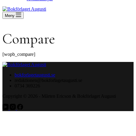
Meny
Compare
[wopb_compare]
bokforlagetaugusti.se
redaktionen@bokforlagetaugusti.se
0734 369226
Copyright © 2026 - Mårten Ericson & Bokförlaget Augusti