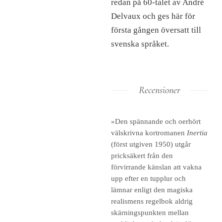
redan på 60-talet av André
Delvaux och ges här för
första gången översatt till
svenska språket.
Recensioner
»Den spännande och oerhört
välskrivna kortromanen
Inertia
(först utgiven 1950) utgår
pricksäkert från den
förvirrande känslan att vakna
upp efter en tupplur och
lämnar enligt den magiska
realismens regelbok aldrig
skärningspunkten mellan