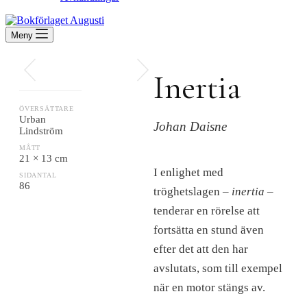
Meny
Inertia
ÖVERSÄTTARE
Urban
Johan Daisne
Lindström
MÅTT
21 × 13 cm
I enlighet med
SIDANTAL
86
tröghetslagen –
inertia
–
tenderar en rörelse att
fortsätta en stund även
efter det att den har
avslutats, som till exempel
när en motor stängs av.