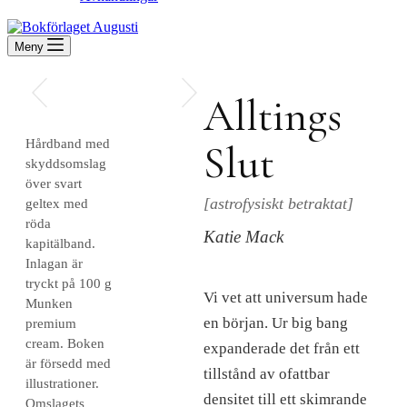
Meny
Alltings
Hårdband med
Slut
skyddsomslag
över svart
[astrofysiskt betraktat]
geltex med
röda
Katie Mack
kapitälband.
Inlagan är
tryckt på 100 g
Vi vet att universum hade
Munken
en början. Ur big bang
premium
cream. Boken
expanderade det från ett
är försedd med
tillstånd av ofattbar
illustrationer.
densitet till ett skimrande
Omslagets