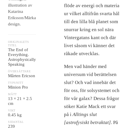
illustration av
flöde av energi och materia
Katarina
ur vilket alltifrån svarta hål
Eriksson/Märka
till den lilla blå planet som
design.
snurrar kring en sol nära
Vintergatans kant och där
ORIGINALETS
livet såsom vi känner det
TITEL
The End of
råkade utvecklas.
Everything.
Astrophysically
Speaking
Men vad händer med
ÖVERSÄTTARE
universum vid berättelsen
Mårten Ericson
slut? Och vad innebär det
TYPSNITT
Minion Pro
för oss, för solsystemet och
MÅTT
för vår galax? Dessa frågor
13 × 21 × 2.5
cm
söker Katie Mack ett svar
VIKT
på i
Alltings slut
0.45 kg
[astrofysiskt betraktat]
. På
SIDANTAL
239